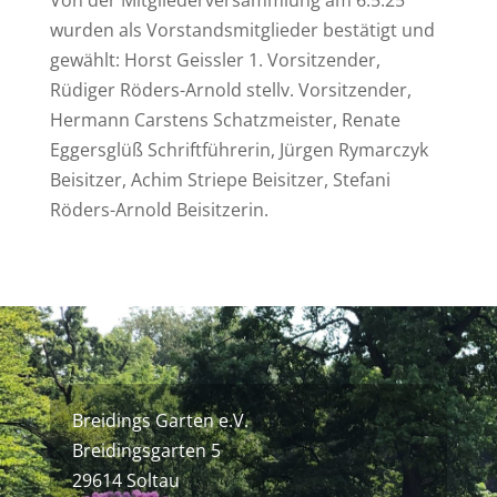
Von der Mitgliederversammlung am 6.5.25
wurden als Vorstandsmitglieder bestätigt und
gewählt: Horst Geissler 1. Vorsitzender,
Rüdiger Röders-Arnold stellv. Vorsitzender,
Hermann Carstens Schatzmeister, Renate
Eggersglüß Schriftführerin, Jürgen Rymarczyk
Beisitzer, Achim Striepe Beisitzer, Stefani
Röders-Arnold Beisitzerin.
Breidings Garten e.V.
Breidingsgarten 5
29614 Soltau