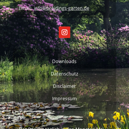
Email:
info@breidings-garten.de
Downloads
Datenschutz
Disclaimer
Impressum