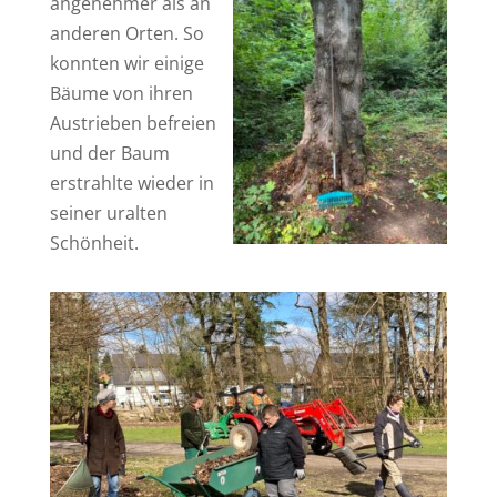
angenehmer als an
anderen Orten. So
konnten wir einige
Bäume von ihren
Austrieben befreien
und der Baum
erstrahlte wieder in
seiner uralten
Schönheit.