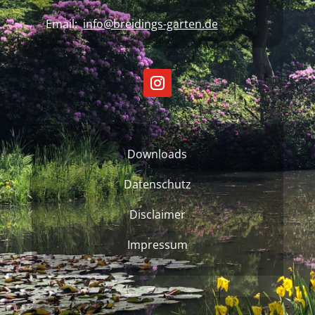
Email:
info@breidings-garten.de
Downloads
Datenschutz
Disclaimer
Impressum